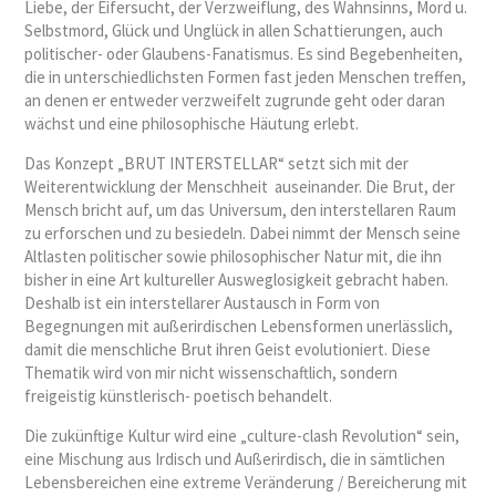
Liebe, der Eifersucht, der Verzweiflung, des Wahnsinns, Mord u.
Selbstmord, Glück und Unglück in allen Schattierungen, auch
politischer- oder Glaubens-Fanatismus. Es sind Begebenheiten,
die in unterschiedlichsten Formen fast jeden Menschen treffen,
an denen er entweder verzweifelt zugrunde geht oder daran
wächst und eine philosophische Häutung erlebt.
Das Konzept „BRUT INTERSTELLAR“ setzt sich mit der
Weiterentwicklung der Menschheit auseinander. Die Brut, der
Mensch bricht auf, um das Universum, den interstellaren Raum
zu erforschen und zu besiedeln. Dabei nimmt der Mensch seine
Altlasten politischer sowie philosophischer Natur mit, die ihn
bisher in eine Art kultureller Ausweglosigkeit gebracht haben.
Deshalb ist ein interstellarer Austausch in Form von
Begegnungen mit außerirdischen Lebensformen unerlässlich,
damit die menschliche Brut ihren Geist evolutioniert. Diese
Thematik wird von mir nicht wissenschaftlich, sondern
freigeistig künstlerisch- poetisch behandelt.
Die zukünftige Kultur wird eine „culture-clash Revolution“ sein,
eine Mischung aus Irdisch und Außerirdisch, die in sämtlichen
Lebensbereichen eine extreme Veränderung / Bereicherung mit